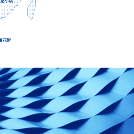
信息小镇
镇花街