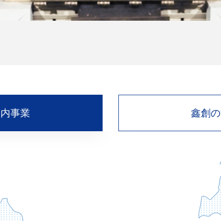
国内事業
鑫創の