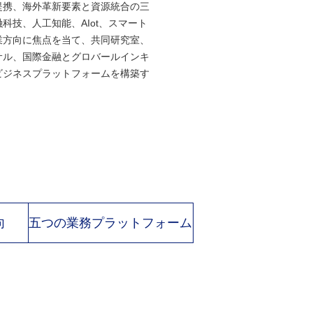
提携、海外革新要素と資源統合の三
科技、人工知能、AIot、スマート
業方向に焦点を当て、共同研究室、
サル、国際金融とグロバールインキ
ビジネスプラットフォームを構築す
向
五つの業務プラットフォーム