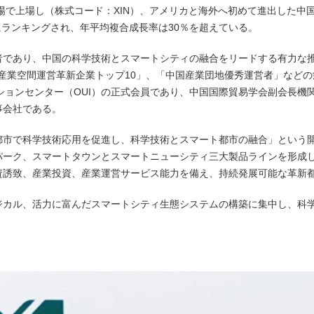
引場で上場し（株式コード：XIN）、アメリカと海外へ初めて進出した
にランキングされ、年平均複合成長率は30％を超えている。
者であり、中国の科学技術とスマートシティの融合をリードする有力な
中国産業空間運営革新企業トップ10」、「中国産業団地優秀運営者」など
ーションセンター（OUI）の正式会員であり、中国国際貿易学会副会長
事会社である。
都市で科学技術応用を促進し、科学技術とスマート都市の融合」という
パーク、スマートタウンとスマートニューシティ三大製品ラインを形成
資誘致、産業投資、産業運営サービス能力を備え、持続発展可能な革新
ジカル、活力に富んだスマートシティ生態システムの構築に集中し、科