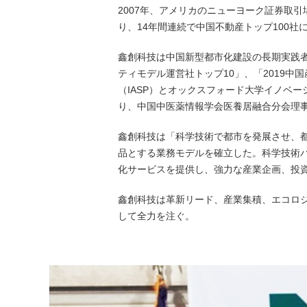
2007年、アメリカのニューヨーク証券取
り、14年間連続で中国不動産トップ100社
鑫創科技は中国新型都市化建設の長期実践
ティモデル運営社トップ10」、「2019
（IASP）とオックスフォード大学イノベ
り、中国中医薬情報学会医養居融合分会理
鑫創科技は「科学技術で都市を発展させ、
品とする業務モデルを確立した。科学技術
化サービスを提供し、強力な産業企画、投
鑫創科技は革新リード、産業集積、エコロ
して全力を注ぐ。