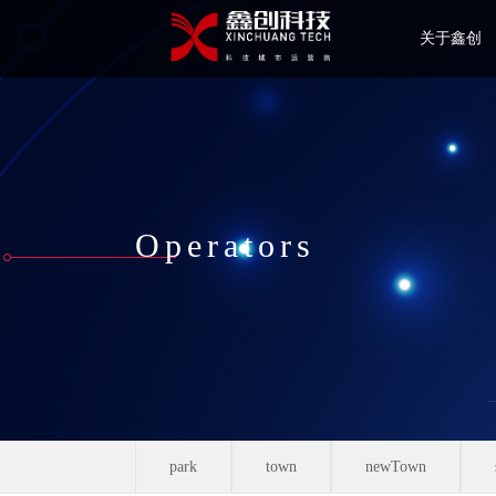
关于鑫创
Operators
park
town
newTown