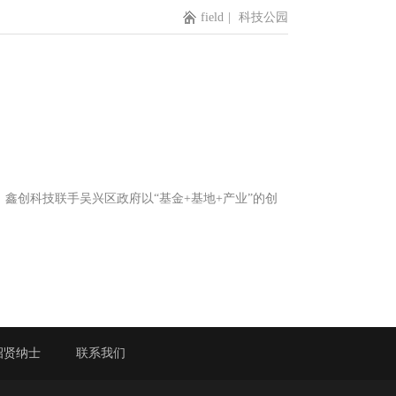
field
|
科技公园
鑫创科技联手吴兴区政府以“基金+基地+产业”的创
招贤纳士
联系我们