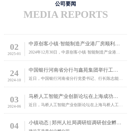
公司要闻
MEDIA REPORTS
中原创客小镇·智能制造产业港厂房顺利交付，开启智能制造新篇章
02
2024年12月30日，中原创客小镇·智能制造产业港迎来了激动人心的厂房交付仪式。这一天，标志着这座承载着无数创新与梦想的智能制造基地正式投入使用，将为郑州南片区的智能制造产业注入新活力。
2025-01
中国银行河南省分行与鑫苑集团举行工作会谈
24
近日，中国银行河南省分行党委书记、行长陈志能等一行到鑫苑集团华中区域公司进行业务洽商，并与鑫苑集团总裁陈立洋举行了工作会谈。
2024-10
马桥人工智能产业创新论坛在上海成功举办
03
近日，马桥人工智能产业创新论坛在上海马桥人工智能创新试验区举行。论坛由鑫智谷马桥中欧人工智能创新园、马桥数字产业发展研究院与复旦大学管理学院科创办公室联合主办，中联部原副部长于洪君，中国工程院院士、原同济大学副校长吴志强等四十余位来自政产学研各界的行业大咖齐聚一堂，共同探讨世界经济趋势以及人工智能产业的创新应用与发展挑战。
2024-06
小镇动态 | 郑州人社局调研组调研创业孵化园建设及政策扶持情况
04