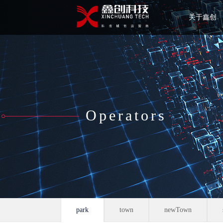
关于鑫创
Operators
park
town
newTown