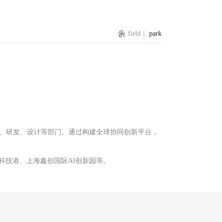
field
|
park
总部、研发、设计等部门。通过构建全球协同创新平台，
科技港、上海鑫创国际AI创新园等。