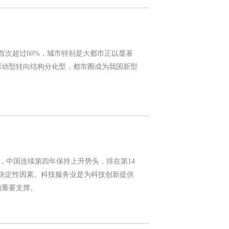
率首次超过60%，城市特别是大都市正以显著
驱动型转向结构分化型，都市圈成为我国新型
I)》报告显示，中国连续第四年保持上升势头，排在第14
的决定性因素。科技服务业是为科技创新提供
的重要支撑。