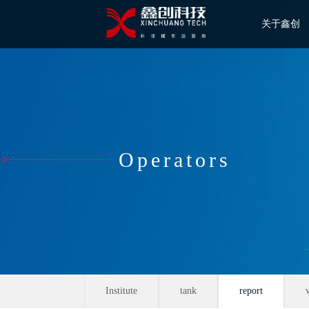
关于鑫创
Operators
Institute
tank
report