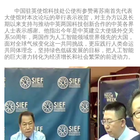
中国驻英使馆科技处公使衔参赞蒋苏南首先代表
大使馆对本次论坛的举行表示祝贺，对主办方以及长
期以来支持与推动中英两国科技创新合作的中英各界
人士表示感谢。他指出今年是中英建立大使级外交关
系50周年，两国作为人工智能领域世界领先的大国，
面对全球气候变化这一共同挑战，更应践行人类命运
共同体理念，坚持绿色低碳发展的目标，把人工智能
的巨大潜力转化为经济增长和社会繁荣的前进动力。