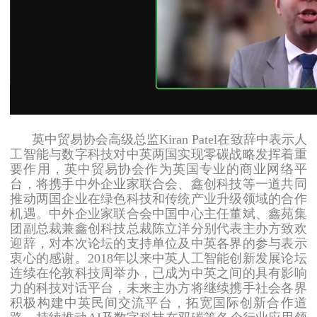
英中贸易协会高级总监Kiran Patel在致辞中表示人
工智能与数字科技对中英两国实现零碳战略发挥着重
要作用，英中贸易协会作为英国专业的商业网络平
台，将携手中外企业家联合会、鑫创科技等一道共同
推动两国企业在绿色科技和传统产业升级领域的合作
机遇。中外企业家联合会中国中心主任董斌、鑫苑集
团副总裁兼鑫创科技总裁陈立洋分别代表主办方致欢
迎辞，对本次论坛的支持单位及中英各界的参与表示
衷心的感谢。2018年以来中英人工智能创新发展论坛
连续在伦敦科技周举办，已成为中英之间的具有影响
力的科技对话平台，未来主办方将继续携手社会各界
积极构建中英民间交流平台，拓宽国际创新合作道