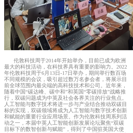
伦敦科技周于2014年开始举办，目前已成为欧洲
最大的科技活动，在科技界具有重要的影响力。2022
年伦敦科技周于6月13日-17日举办，期间举行数百场
不同规模的会议，吸引超过数万名参会者，将展示目
前全球范围内最尖端的高科技技术和公司。近年来，
随着中国“碳达峰、碳中和”和英国“零碳排放”战略推
行，双碳问题成为中英及社会各界关注的行业焦点。
人工智能与数字技术将进一步与产业结合推动双碳目
标的实现，双碳领域将成为人工智能与数字技术创新
和赋能的重要行业应用场景。作为伦敦科技周系列活
动之一，本届中英人工智能创新发展论坛聚焦“双碳
目标下的数智创新与赋能”，得到了中国驻英国大使