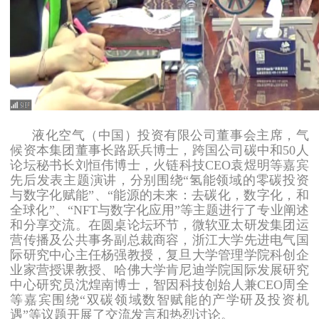
液化空气（中国）投资有限公司董事会主席，气
候资本集团董事长路跃兵博士，跨国公司碳中和50人
论坛秘书长刘恒伟博士，火链科技CEO袁煜明等嘉宾
先后发表主题演讲，分别围绕“氢能领域的零碳投资
与数字化赋能”、“能源的未来：去碳化，数字化，和
全球化”、“NFT与数字化应用”等主题进行了专业阐述
和分享交流。在圆桌论坛环节，微软亚太研发集团运
营传播及公共事务副总裁商容，浙江大学先进电气国
际研究中心主任杨强教授，复旦大学管理学院科创企
业家营授课教授、哈佛大学肯尼迪学院国际发展研究
中心研究员沈煌南博士，智因科技创始人兼CEO周全
等嘉宾围绕“双碳领域数智赋能的产学研及投资机
遇”等议题开展了交流发言和热烈讨论。